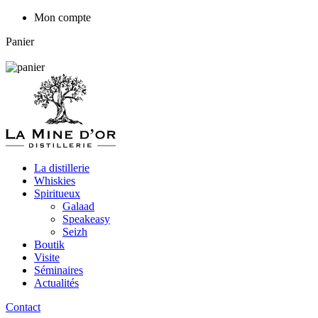
Mon compte
Panier
La distillerie
Whiskies
Spiritueux
Galaad
Speakeasy
Seizh
Boutik
Visite
Séminaires
Actualités
Contact