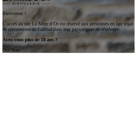
Bienvenue !
L’accès au site La Mine d’Or est réservé aux personnes en âge légal
de consommer de l’alcool dans leur pays/région de résidence.
Avez-vous plus de 18 ans ?
Oui
Non