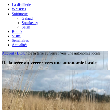
La distillerie
Whiskies
Spiritueux
Galaad
Speakeasy
Seizh
Boutik
Visite
Séminaires
Actualités
Accueil
/
Blog
/
De la terre au verre : vers une autonomie locale
De la terre au verre : vers une autonomie locale