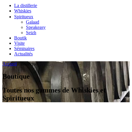
La distillerie
Whiskies
Spiritueux
Galaad
Speakeasy
Seizh
Boutik
Visite
Séminaires
Actualités
Accueil
/
Boutique
Boutique
Toutes nos gammes de Whiskies et
Spiritueux