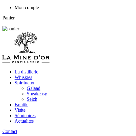
Mon compte
Panier
La distillerie
Whiskies
Spiritueux
Galaad
Speakeasy
Seizh
Boutik
Visite
Séminaires
Actualités
Contact