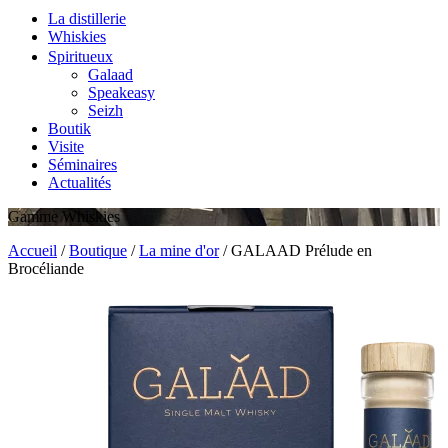
La distillerie
Whiskies
Spiritueux
Galaad
Speakeasy
Seizh
Boutik
Visite
Séminaires
Actualités
Gamme Whiskies
Accueil
/
Boutique
/
La mine d'or
/
GALAAD Prélude en
Brocéliande