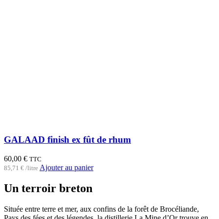
GALAAD finish ex fût de rhum
60,00
€
TTC
Ajouter au panier
85,71
€
/
litre
Un terroir breton
Située entre terre et mer, aux confins de la forêt de Brocéliande,
Pays des fées et des légendes, la distillerie La Mine d’Or trouve en