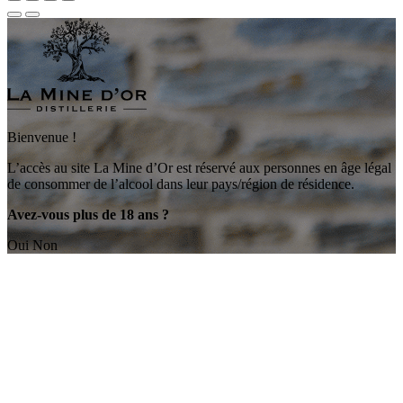
Bienvenue !
L’accès au site La Mine d’Or est réservé aux personnes en âge légal
de consommer de l’alcool dans leur pays/région de résidence.
Avez-vous plus de 18 ans ?
Oui
Non