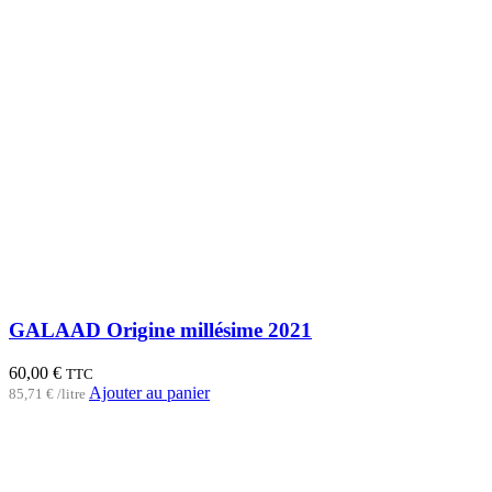
GALAAD Origine millésime 2021
60,00
€
TTC
Ajouter au panier
85,71
€
/
litre