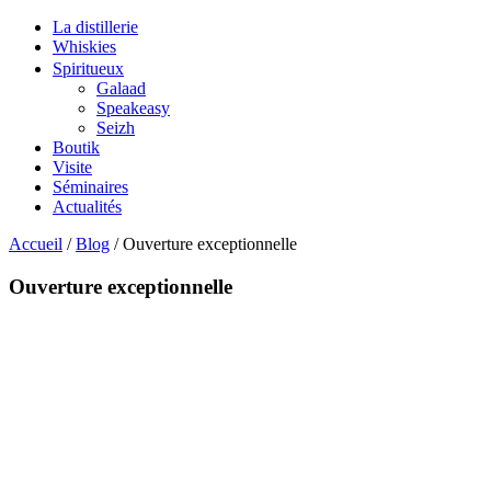
La distillerie
Whiskies
Spiritueux
Galaad
Speakeasy
Seizh
Boutik
Visite
Séminaires
Actualités
Accueil
/
Blog
/
Ouverture exceptionnelle
Ouverture exceptionnelle