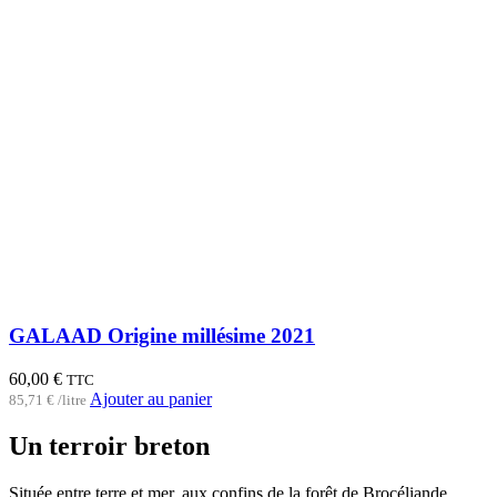
GALAAD Origine millésime 2021
60,00
€
TTC
Ajouter au panier
85,71
€
/
litre
Un terroir breton
Située entre terre et mer, aux confins de la forêt de Brocéliande,