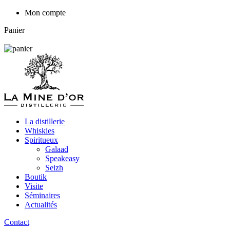
Mon compte
Panier
La distillerie
Whiskies
Spiritueux
Galaad
Speakeasy
Seizh
Boutik
Visite
Séminaires
Actualités
Contact