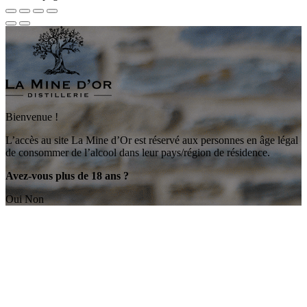
Bienvenue !
L’accès au site La Mine d’Or est réservé aux personnes en âge légal
de consommer de l’alcool dans leur pays/région de résidence.
Avez-vous plus de 18 ans ?
Oui
Non