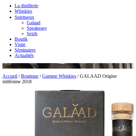
La distillerie
Whiskies
Spiritueux
Galaad
Speakeasy
Seizh
Boutik
Visite
Séminaires
Actualités
Gamme Whiskies
Accueil
/
Boutique
/
Gamme Whiskies
/
GALAAD Origine
millésime 2018