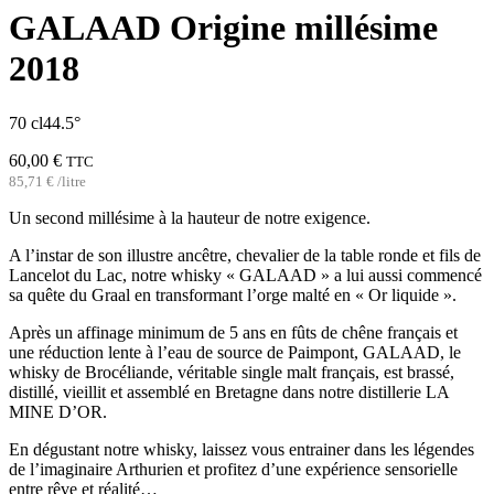
GALAAD Origine millésime
2018
70 cl
44.5°
60,00
€
TTC
85,71
€
/
litre
Un second millésime à la hauteur de notre exigence.
A l’instar de son illustre ancêtre, chevalier de la table ronde et fils de
Lancelot du Lac, notre whisky « GALAAD » a lui aussi commencé
sa quête du Graal en transformant l’orge malté en « Or liquide ».
Après un affinage minimum de 5 ans en fûts de chêne français et
une réduction lente à l’eau de source de Paimpont, GALAAD, le
whisky de Brocéliande, véritable single malt français, est brassé,
distillé, vieillit et assemblé en Bretagne dans notre distillerie LA
MINE D’OR.
En dégustant notre whisky, laissez vous entrainer dans les légendes
de l’imaginaire Arthurien et profitez d’une expérience sensorielle
entre rêve et réalité…