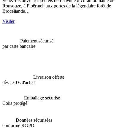
Venez découvrir les secrets de La Mine d’Or au domaine de
Ronsouze, à Ploërmel, aux portes de la légendaire forêt de
Brocéliande…
Visiter
Paiement sécurisé
par carte bancaire
Livraison offerte
dès 130 € d'achat
Emballage sécurisé
Colis protégé
Données sécurisées
conforme RGPD