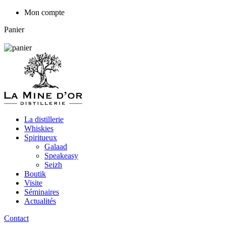
Mon compte
Panier
La distillerie
Whiskies
Spiritueux
Galaad
Speakeasy
Seizh
Boutik
Visite
Séminaires
Actualités
Contact