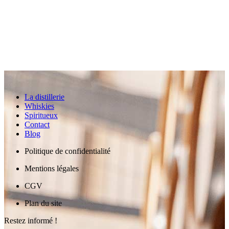
La distillerie
Whiskies
Spiritueux
Contact
Blog
Politique de confidentialité
Mentions légales
CGV
Plan du site
Restez informé !