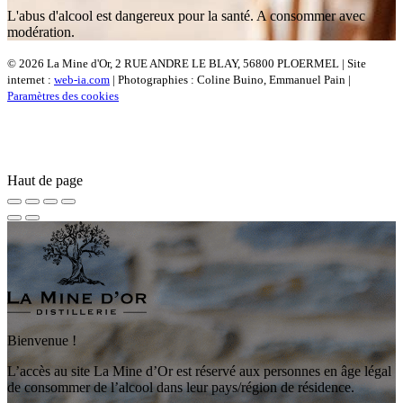
L'abus d'alcool est dangereux pour la santé. A consommer avec
modération.
© 2026 La Mine d'Or, 2 RUE ANDRE LE BLAY, 56800 PLOERMEL | Site
internet :
web-ia.com
| Photographies : Coline Buino, Emmanuel Pain |
Paramètres des cookies
Haut de page
Bienvenue !
L’accès au site La Mine d’Or est réservé aux personnes en âge légal
de consommer de l’alcool dans leur pays/région de résidence.