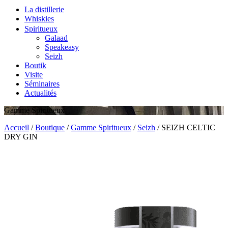
La distillerie
Whiskies
Spiritueux
Galaad
Speakeasy
Seizh
Boutik
Visite
Séminaires
Actualités
Gamme Spiritueux
Accueil
/
Boutique
/
Gamme Spiritueux
/
Seizh
/
SEIZH CELTIC
DRY GIN